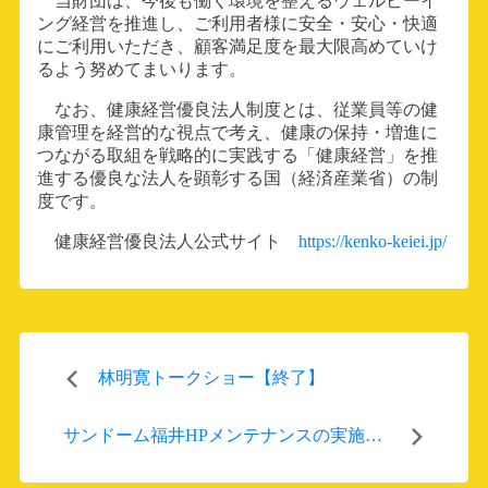
当財団は、今後も働く環境を整えるウェルビーイ
ング経営を推進し、ご利用者様に安全・安心・快適
交通アクセス
にご利用いただき、顧客満足度を最大限高めていけ
るよう努めてまいります。
福井県産業会館
なお、健康経営優良法人制度とは、従業員等の健
康管理を経営的な視点で考え、健康の保持・増進に
つながる取組を戦略的に実践する「健康経営」を推
福井ものづくりキャンパス
進する優良な法人を顕彰する国（経済産業省）の制
度です。
周辺観光・グルメ情報
健康経営優良法人公式サイト
https://kenko-keiei.jp/
X
林明寛トークショー【終了】
サンドーム福井HPメンテナンスの実施に
ついて