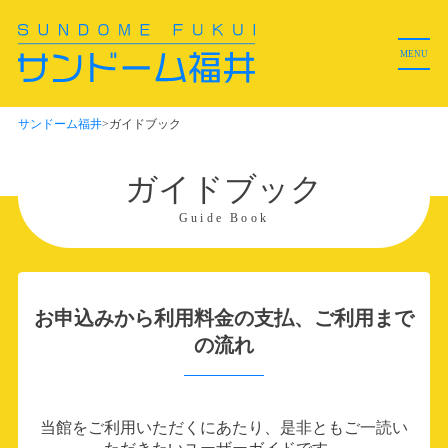
ホーム
MENU
管理棟ご利用者様
サンドーム福井
>
ガイドブック
メインホールご利用者様
ガイドブック
サンドームについて
Guide Book
ホール料金表
メインホール予約状況
お申込みから利用料金の支払、ご利用まで
の流れ
ホール備品リスト／データ
ガイドブック
当館をご利用いただくにあたり、是非ともご一読い
施設案内・360°ビュー