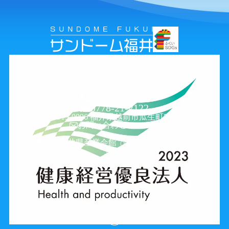
福井ものづくりキャンパス
周辺観光・グルメ情報
X
0778-21-3106
0778-21-2122
〒915-0096 福井県越前市瓜生町5-1-1
お問い合わせフォーム
一般財団法人福井県産業会館
（適格請求書登録番号 T2-2100-0500
-0419）
福井県産業振興施設（サンドーム福井）は、福井県が設置し、指定管理者の一般財団法人福井県産業会館が管理運
営を行っています。
ご利用環境条件
プライバシーポリシー